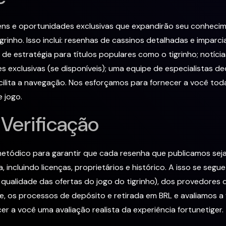
ns e oportunidades exclusivas que expandirão seu conhecime
grinho. Isso inclui: resenhas de cassinos detalhadas e impar
de estratégia para títulos populares como o tigrinho; notícia
 exclusivas (se disponíveis); uma equipe de especialistas d
facilita a navegação. Nos esforçamos para fornecer a você to
 jogo.
Verificação
metódico para garantir que cada resenha que publicamos sej
 incluindo licenças, proprietários e histórico. A isso se se
qualidade das ofertas do jogo do tigrinho), dos provedores d
, os processos de depósito e retirada em BRL e avaliamos a fa
r a você uma avaliação realista da experiência fortunetiger.