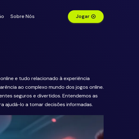
ão
Sobre Nós
Jogar
online e tudo relacionado à experiência
parência ao complexo mundo dos jogos online.
ientes seguros e divertidos. Entendemos as
a ajudá-lo a tomar decisões informadas.