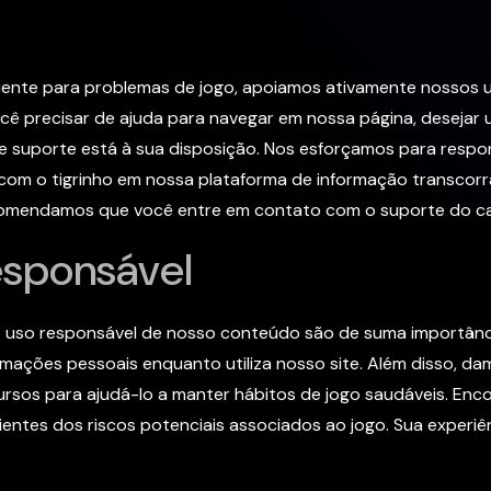
iente para problemas de jogo, apoiamos ativamente nossos 
você precisar de ajuda para navegar em nossa página, deseja
e suporte está à sua disposição. Nos esforçamos para respo
ia com o tigrinho em nossa plataforma de informação transco
recomendamos que você entre em contato com o suporte do c
esponsável
 uso responsável de nosso conteúdo são de suma importânc
rmações pessoais enquanto utiliza nosso site. Além disso, d
sos para ajudá-lo a manter hábitos de jogo saudáveis. Encor
entes dos riscos potenciais associados ao jogo. Sua experiê