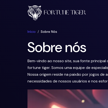
Início
Sobre Nós
Sobre nós
Bem-vindo ao nosso site, sua fonte principal
fortune tiger. Somos uma equipe de especial
Nossa origem reside na paixão por jogos de 
necessidades de nossos usuários e nos esfor