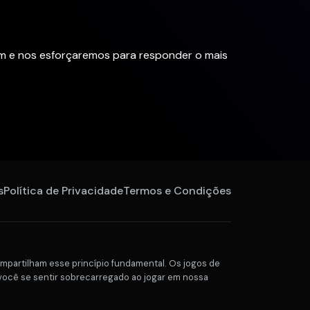
em e nos esforçaremos para responder o mais
s
Política de Privacidade
Termos e Condições
mpartilham esse princípio fundamental. Os jogos de
 você se sentir sobrecarregado ao jogar em nossa