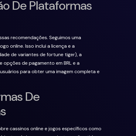
ão De Plataformas
 nossas recomendações. Seguimos uma
 online. Isso inclui a licença e a
ade de variantes de fortune tiger), a
de de opções de pagamento em BRL e a
 usuários para obter uma imagem completa e
ormas De
as
bre cassinos online e jogos específicos como