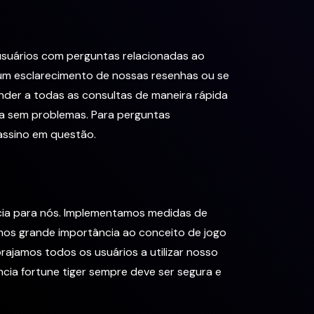
usuários com perguntas relacionadas ao
r um esclarecimento de nossas resenhas ou se
nder a todas as consultas de maneira rápida
rra sem problemas. Para perguntas
assino em questão.
ia para nós. Implementamos medidas de
amos grande importância ao conceito de jogo
ajamos todos os usuários a utilizar nosso
ncia fortune tiger sempre deve ser segura e