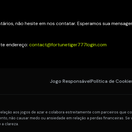
ntários, não hesite em nos contatar. Esperamos sua mensag
nte endereço:
contact@fortunetiger777login.com
Jogo Responsável
Política de Cookie
lação aos jogos de azar e colabora estreitamente com parceiros que co
ento, não causar medo ou ansiedade em relação a perdas financeiras. Se
 a clareza.