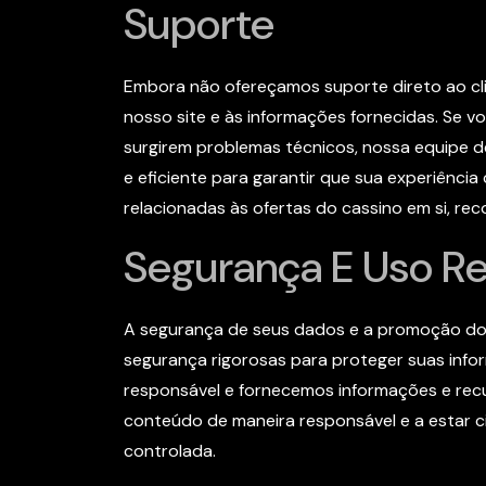
Suporte
Embora não ofereçamos suporte direto ao cl
nosso site e às informações fornecidas. Se 
surgirem problemas técnicos, nossa equipe d
e eficiente para garantir que sua experiênc
relacionadas às ofertas do cassino em si, 
Segurança E Uso R
A segurança de seus dados e a promoção do
segurança rigorosas para proteger suas info
responsável e fornecemos informações e recur
conteúdo de maneira responsável e a estar ci
controlada.